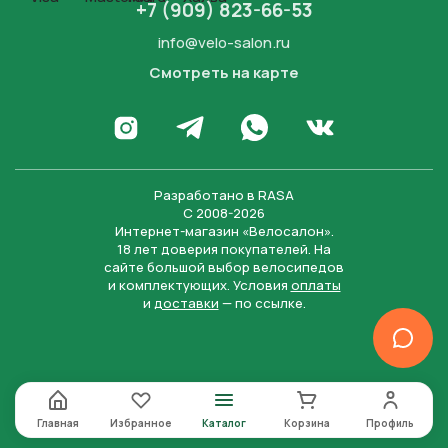
+7 (909) 823-66-53
info@velo-salon.ru
Смотреть на карте
Закрыть
Написать в WhatsApp
Перейти в Инстаграм
Написать в Телеграм
Перейти во Вконта
Разработано в
RASA
С 2008-2026
Интернет-магазин «Велосалон».
18 лет доверия покупателей. На
сайте большой выбор велосипедов
и комплектующих. Условия
оплаты
и
доставки
— по ссылке.
Отправить
Нажимая на кнопку “Отправить заявку”, вы даете
согласие на обработку персональных данных и
соглашаетесь с политикой конфиденциальности
Главная
Избранное
Каталог
Корзина
Профиль