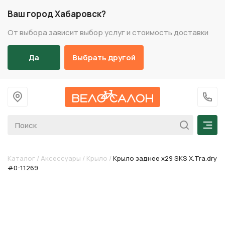
Ваш город Хабаровск?
От выбора зависит выбор услуг и стоимость доставки
Да
Выбрать другой
На главную
+7 (
Мен
Каталог
/
Аксессуары
/
Крыло
/
Крыло заднее х29 SKS X.Tra.dry
#0-11269