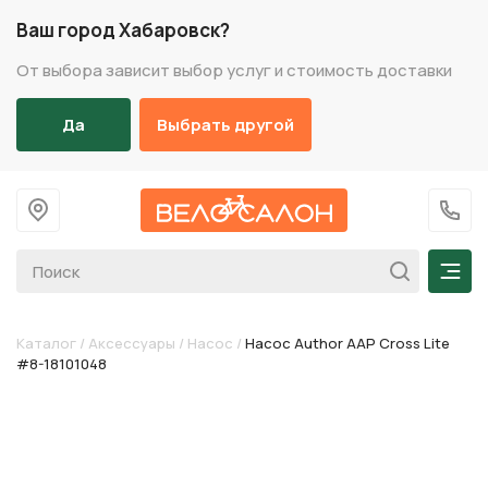
Ваш город Хабаровск?
От выбора зависит выбор услуг и стоимость доставки
Да
Выбрать другой
На главную
+7 (
Мен
Каталог
/
Аксессуары
/
Насос
/
Насос Author AAP Cross Lite
#8-18101048