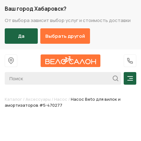
Ваш город Хабаровск?
От выбора зависит выбор услуг и стоимость доставки
Да
Выбрать другой
На главную
+7 (
Мен
Каталог
/
Аксессуары
/
Насос
/
Насос Beto для вилок и
амортизаторов #5-470277