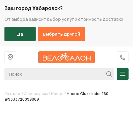
Ваш город Хабаровск?
От выбора зависит выбор услуг и стоимость доставки
Да
Выбрать другой
На главную
+7 (
Мен
Каталог
/
Аксессуары
/
Насос
/
Насос Cluxx Inder 160
#9333726099869