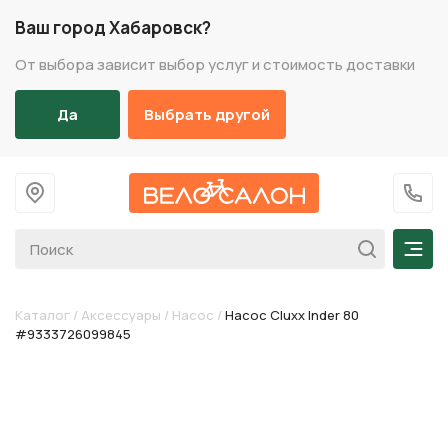
Ваш город Хабаровск?
От выбора зависит выбор услуг и стоимость доставки
Да
Выбрать другой
На главную
+7 (
Мен
Каталог
/
Аксессуары
/
Насос
/
Насос Cluxx Inder 80
#9333726099845