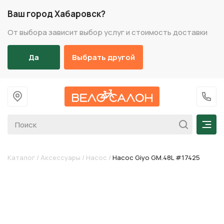
Ваш город Хабаровск?
От выбора зависит выбор услуг и стоимость доставки
Да
Выбрать другой
На главную
+7 (
Мен
Каталог
/
Аксессуары
/
Насос
/
Насос Giyo GM.48L #17425