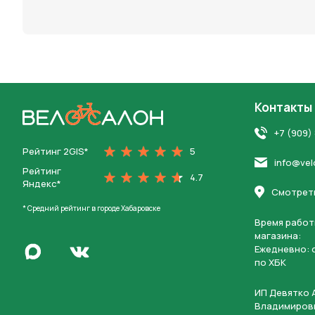
персона
Контакты
На главную
+7 (909)
Рейтинг 2GIS*
5
info@vel
Рейтинг
4.7
Яндекс*
Смотреть
* Средний рейтинг в городе Хабаровске
Время работ
магазина:
Написать в Max
Ежедневно: c
Перейти во Вконтакте
по ХБК
ИП Девятко 
Владимиров