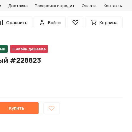
и
Доставка
Рассрочка и кредит
Оплата
Контакты
0
Сравнить
Войти
Корзина
Избранное
ами
Онлайн дешевле
ый #228823
Купить