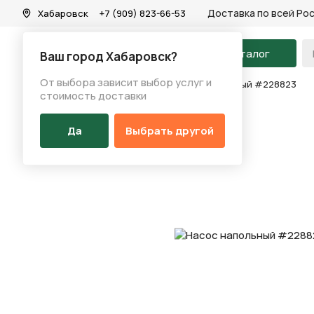
Доставка по всей Ро
Хабаровск
+7 (909) 823-66-53
На главную
Каталог
Ваш город Хабаровск?
От выбора зависит выбор услуг и
Каталог
/
Аксессуары
/
Насос
/
Насос напольный #228823
стоимость доставки
Да
Выбрать другой