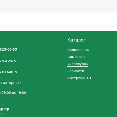
льных данных и соглашаетесь с политикой конфиденциальности
Каталог
 823-66-53
Велосипеды
Самокаты
o-salon.ru
Аксессуары
Запчасти
 на карте
Инструменты
ы интернет-
 09:00 до 19:00
Артур
ич