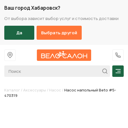
Ваш город Хабаровск?
От выбора зависит выбор услуг и стоимость доставки
Да
Выбрать другой
На главную
+7 (
Мен
Каталог
/
Аксессуары
/
Насос
/
Насос напольный Beto #5-
470319