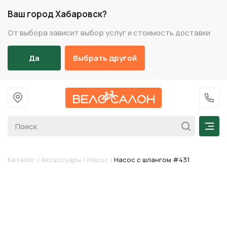
Ваш город Хабаровск?
От выбора зависит выбор услуг и стоимость доставки
Да
Выбрать другой
На главную
+7 (
Мен
Каталог
/
Аксессуары
/
Насос
/
Насос с шлангом #431