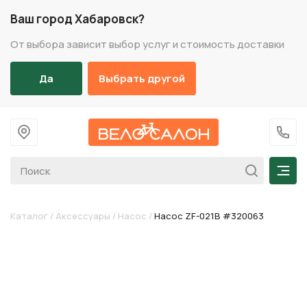
Ваш город Хабаровск?
От выбора зависит выбор услуг и стоимость доставки
Да
Выбрать другой
На главную
+7 (
Мен
Каталог
/
Аксессуары
/
Насос
/
Насос ZF-021B #320063