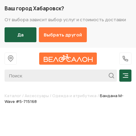
Ваш город Хабаровск?
От выбора зависит выбор услуг и стоимость доставки
Да
Выбрать другой
На главную
+7 (
Мен
Каталог
/
Аксессуары
/
Одежда и атрибутика
/
Бандана M-
Wave #5-715168