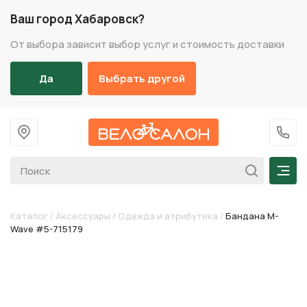
Ваш город Хабаровск?
От выбора зависит выбор услуг и стоимость доставки
Да
Выбрать другой
На главную
+7 (
Мен
Каталог
/
Аксессуары
/
Одежда и атрибутика
/
Бандана M-
Wave #5-715179