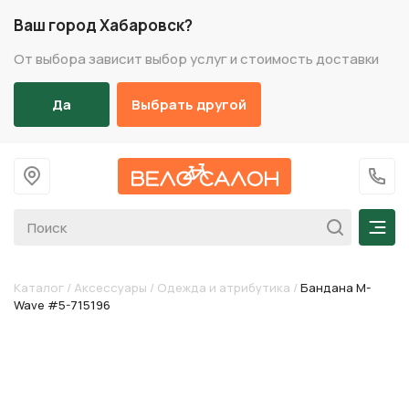
Ваш город Хабаровск?
От выбора зависит выбор услуг и стоимость доставки
Да
Выбрать другой
На главную
+7 (
Мен
Каталог
/
Аксессуары
/
Одежда и атрибутика
/
Бандана M-
Wave #5-715196