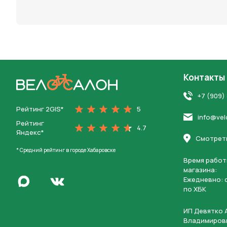
персона
Контакты
На главную
+7 (909)
Рейтинг 2GIS*
5
info@vel
Рейтинг
4.7
Яндекс*
Смотреть
* Средний рейтинг в городе Хабаровске
Время работ
магазина:
Написать в Max
Ежедневно: c
Перейти во Вконтакте
по ХБК
ИП Девятко 
Владимиров