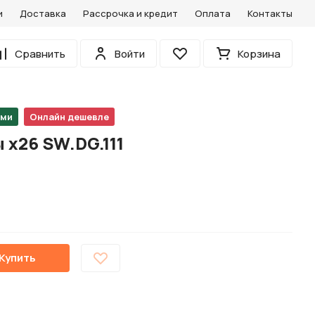
и
Доставка
Рассрочка и кредит
Оплата
Контакты
0
Сравнить
Войти
Корзина
Избранное
ами
Онлайн дешевле
х26 SW.DG.111
Купить