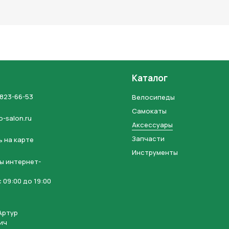
льных данных и соглашаетесь с политикой конфиденциальности
Каталог
 823-66-53
Велосипеды
Самокаты
o-salon.ru
Аксессуары
Запчасти
 на карте
Инструменты
ы интернет-
 09:00 до 19:00
Артур
ич