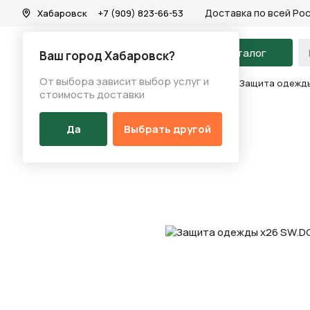
Доставка по всей Ро
Хабаровск
+7 (909) 823-66-53
На главную
Каталог
Ваш город Хабаровск?
От выбора зависит выбор услуг и
Каталог
/
Аксессуары
/
Одежда и атрибутика
/
Защита одежды 
стоимость доставки
Да
Выбрать другой