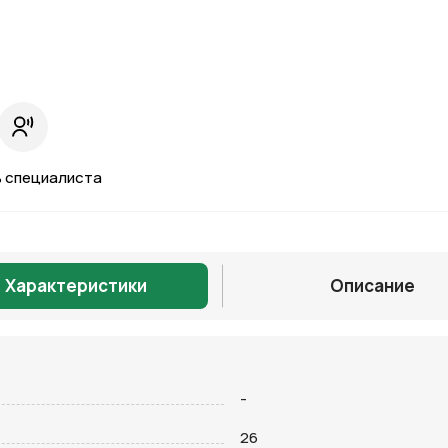
 специалиста
Характеристики
Описание
Отправить
-
26
на кнопку “Отправить заявку”, вы даете
согласие на обработку