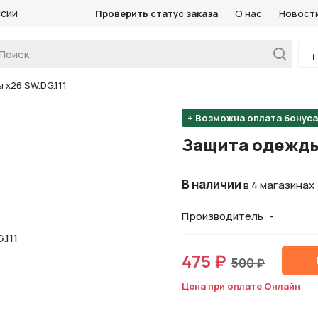
ссии
Проверить статус заказа
О нас
Новост
х26 SW.DG.111
+ Возможна оплата бонус
Защита одежды 
В наличии
в 4 магазинах
Производитель: -
475 ₽
500 ₽
Цена при оплате Онлайн