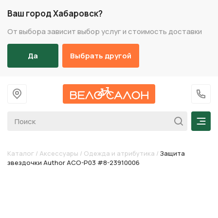
Ваш город Хабаровск?
От выбора зависит выбор услуг и стоимость доставки
Да
Выбрать другой
На главную
+7 (
Мен
Каталог
/
Аксессуары
/
Одежда и атрибутика
/
Защита
звездочки Author ACO-P03 #8-23910006