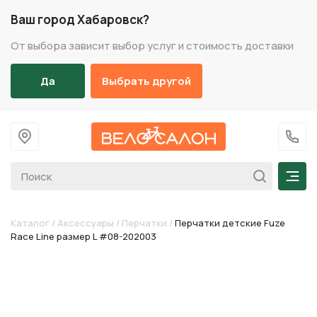
Ваш город Хабаровск?
От выбора зависит выбор услуг и стоимость доставки
Да
Выбрать другой
На главную
+7 (
Мен
Каталог
/
Аксессуары
/
Перчатки
/
Перчатки детские Fuze
Race Line размер L #08-202003