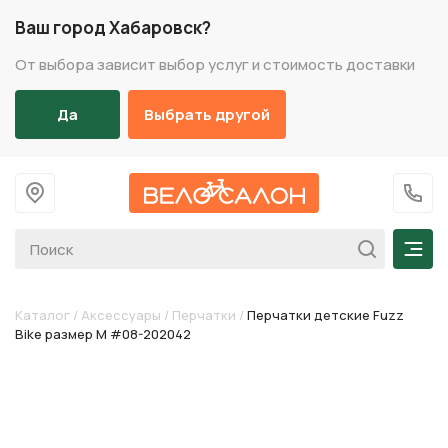
Ваш город Хабаровск?
От выбора зависит выбор услуг и стоимость доставки
Да
Выбрать другой
На главную
+7 (
Мен
Каталог
/
Аксессуары
/
Перчатки
/
Перчатки детские Fuzz
Bike размер М #08-202042