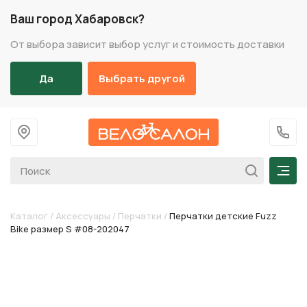
Ваш город Хабаровск?
От выбора зависит выбор услуг и стоимость доставки
Да
Выбрать другой
На главную
+7 (
Мен
Каталог
/
Аксессуары
/
Перчатки
/
Перчатки детские Fuzz
Bike размер S #08-202047