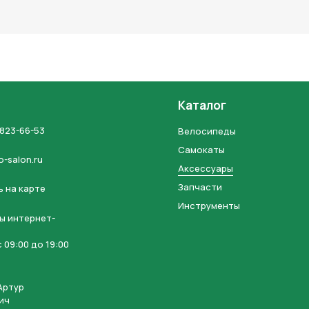
льных данных и соглашаетесь с политикой конфиденциальности
Каталог
 823-66-53
Велосипеды
Самокаты
o-salon.ru
Аксессуары
Запчасти
 на карте
Инструменты
ы интернет-
 09:00 до 19:00
Артур
ич