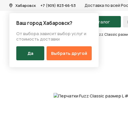
Доставка по всей Ро
Хабаровск
+7 (909) 823-66-53
На главную
Каталог
Ваш город Хабаровск?
От выбора зависит выбор услуг и
Каталог
/
Аксессуары
/
Перчатки
/
Перчатки Fuzz Classic разм
стоимость доставки
Да
Выбрать другой