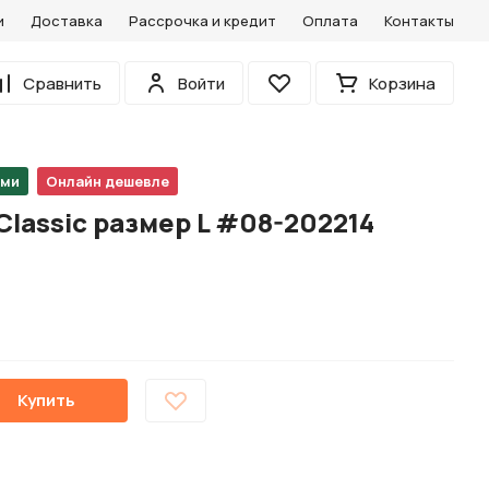
и
Доставка
Рассрочка и кредит
Оплата
Контакты
0
Сравнить
Войти
Корзина
Избранное
ами
Онлайн дешевле
Classic размер L #08-202214
Купить