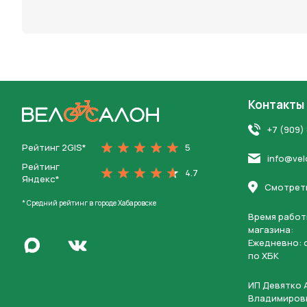
персона
Контакты
На главную
+7 (909)
Рейтинг 2GIS*
5
info@vel
Рейтинг
4.7
Яндекс*
Смотреть
* Средний рейтинг в городе Хабаровске
Время работ
магазина:
Написать в Max
Ежедневно: c
Перейти во Вконтакте
по ХБК
ИП Девятко 
Владимиров