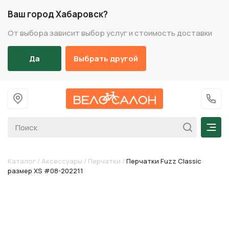
Ваш город Хабаровск?
От выбора зависит выбор услуг и стоимость доставки
Да
Выбрать другой
На главную
+7 (
Мен
Каталог
/
Аксессуары
/
Перчатки
/
Перчатки Fuzz Classic
размер XS #08-202211