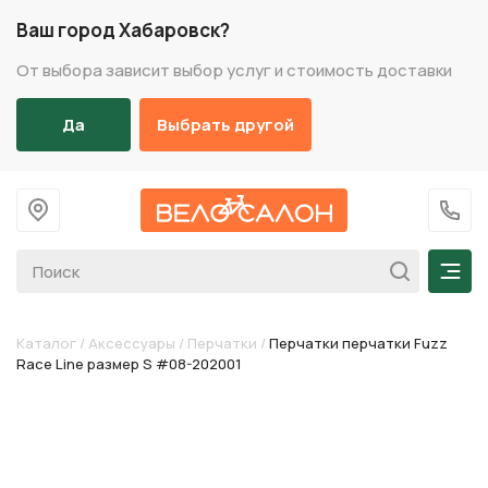
Ваш город Хабаровск?
От выбора зависит выбор услуг и стоимость доставки
Да
Выбрать другой
На главную
+7 (
Мен
Каталог
/
Аксессуары
/
Перчатки
/
Перчатки перчатки Fuzz
Race Line размер S #08-202001