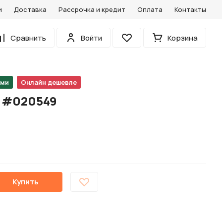
и
Доставка
Рассрочка и кредит
Оплата
Контакты
0
Сравнить
Войти
Корзина
Избранное
ами
Онлайн дешевле
M #020549
Купить