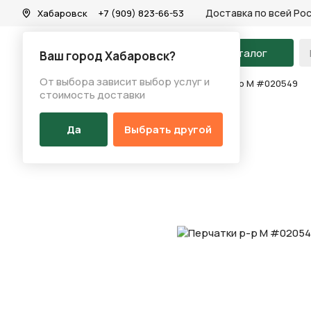
Доставка по всей Ро
Хабаровск
+7 (909) 823-66-53
На главную
Каталог
Ваш город Хабаровск?
От выбора зависит выбор услуг и
Каталог
/
Аксессуары
/
Перчатки
/
Перчатки р-р M #020549
стоимость доставки
Да
Выбрать другой