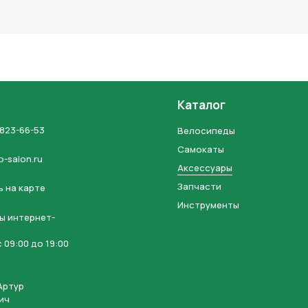
льных данных и соглашаетесь с политикой конфиденциальности
Каталог
 823-66-53
Велосипеды
Самокаты
o-salon.ru
Аксессуары
Запчасти
 на карте
Инструменты
ы интернет-
 09:00 до 19:00
Артур
ич