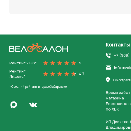
персона
Контакты
На главную
+7 (909)
Рейтинг 2GIS*
5
info@vel
Рейтинг
4.7
Яндекс*
Смотреть
* Средний рейтинг в городе Хабаровске
Время работ
магазина:
Написать в Max
Ежедневно: c
Перейти во Вконтакте
по ХБК
ИП Девятко 
Владимиров