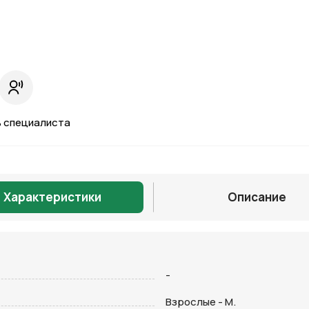
 специалиста
Характеристики
Описание
Отправить
-
Взрослые - M.
на кнопку “Отправить заявку”, вы даете
согласие на обработку