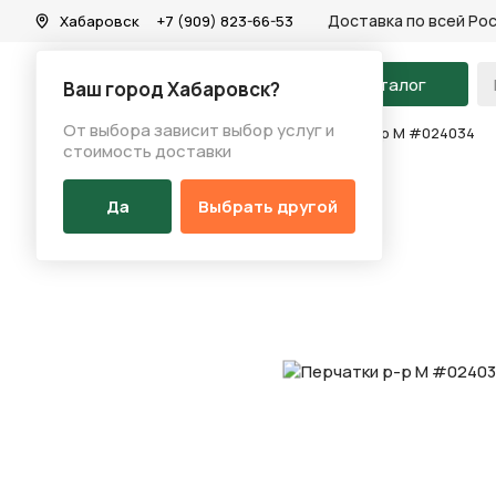
Доставка по всей Ро
Хабаровск
+7 (909) 823-66-53
На главную
Каталог
Ваш город Хабаровск?
От выбора зависит выбор услуг и
Каталог
/
Аксессуары
/
Перчатки
/
Перчатки р-р M #024034
стоимость доставки
Да
Выбрать другой