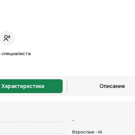
 специалиста
Характеристики
Описание
Отправить
-
Взрослые - M.
на кнопку “Отправить заявку”, вы даете
согласие на обработку