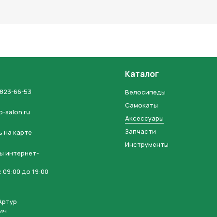
льных данных и соглашаетесь с политикой конфиденциальности
Каталог
 823-66-53
Велосипеды
Самокаты
o-salon.ru
Аксессуары
Запчасти
 на карте
Инструменты
ы интернет-
 09:00 до 19:00
Артур
ич