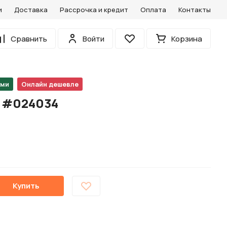
и
Доставка
Рассрочка и кредит
Оплата
Контакты
0
Сравнить
Войти
Корзина
Избранное
ами
Онлайн дешевле
M #024034
Купить