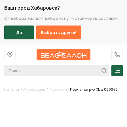
Ваш город Хабаровск?
От выбора зависит выбор услуг и стоимость доставки
Да
Выбрать другой
На главную
+7 (
Мен
Каталог
/
Аксессуары
/
Перчатки
/
Перчатки р-р XL #020045