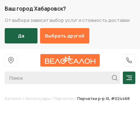
Ваш город Хабаровск?
От выбора зависит выбор услуг и стоимость доставки
Да
Выбрать другой
На главную
+7 (
Мен
Каталог
/
Аксессуары
/
Перчатки
/
Перчатки р-р XL #024468