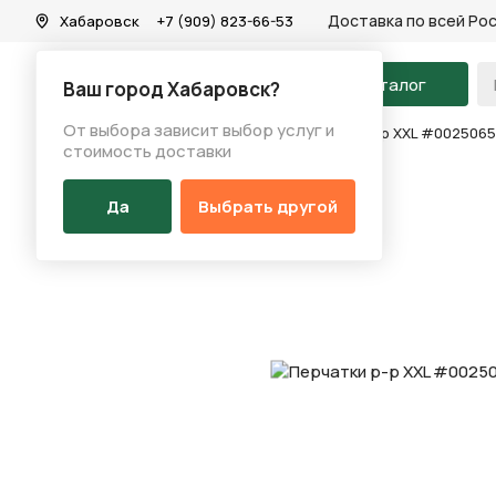
Доставка по всей Ро
Хабаровск
+7 (909) 823-66-53
На главную
Каталог
Ваш город Хабаровск?
От выбора зависит выбор услуг и
Каталог
/
Аксессуары
/
Перчатки
/
Перчатки р-р XXL #0025065
стоимость доставки
Да
Выбрать другой