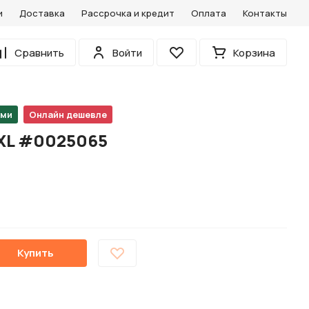
и
Доставка
Рассрочка и кредит
Оплата
Контакты
0
Сравнить
Войти
Корзина
Избранное
ами
Онлайн дешевле
XXL #0025065
Купить