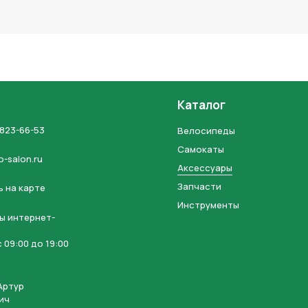
льных данных и соглашаетесь с политикой конфиденциальности
Каталог
 823-66-53
Велосипеды
Самокаты
o-salon.ru
Аксессуары
Запчасти
 на карте
Инструменты
ы интернет-
 09:00 до 19:00
Артур
ич