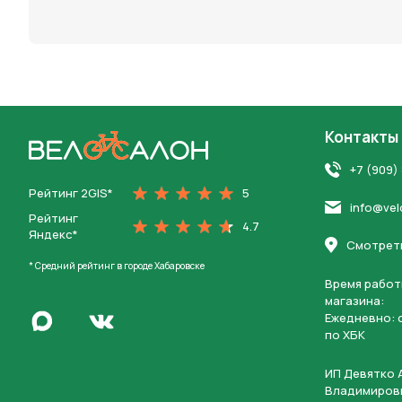
персона
Контакты
На главную
+7 (909)
Рейтинг 2GIS*
5
info@vel
Рейтинг
4.7
Яндекс*
Смотреть
* Средний рейтинг в городе Хабаровске
Время работ
магазина:
Написать в Max
Ежедневно: c
Перейти во Вконтакте
по ХБК
ИП Девятко 
Владимиров