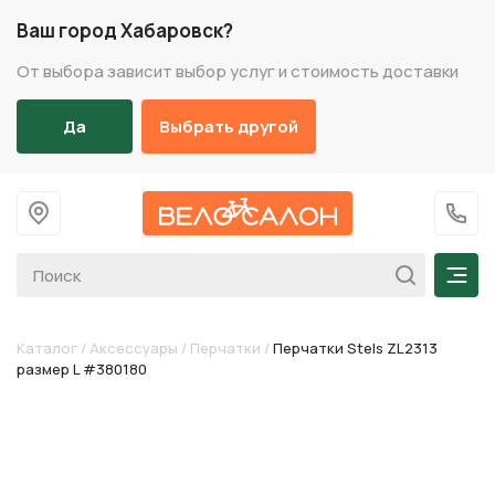
Ваш город Хабаровск?
От выбора зависит выбор услуг и стоимость доставки
Да
Выбрать другой
На главную
+7 (
Мен
Каталог
/
Аксессуары
/
Перчатки
/
Перчатки Stels ZL2313
размер L #380180