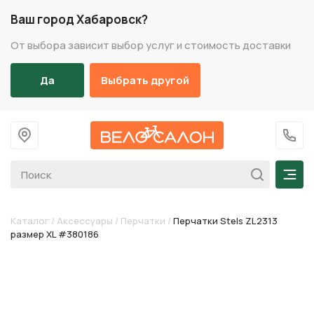
Ваш город Хабаровск?
От выбора зависит выбор услуг и стоимость доставки
Да
Выбрать другой
На главную
+7 (
Мен
Каталог
/
Аксессуары
/
Перчатки
/
Перчатки Stels ZL2313
размер XL #380186