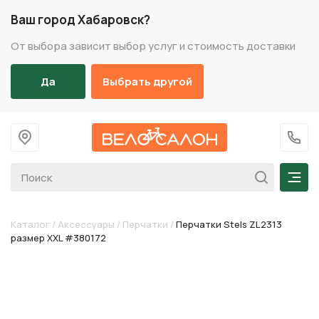
Ваш город Хабаровск?
От выбора зависит выбор услуг и стоимость доставки
Да
Выбрать другой
На главную
+7 (
Мен
Каталог
/
Аксессуары
/
Перчатки
/
Перчатки Stels ZL2313
размер XXL #380172