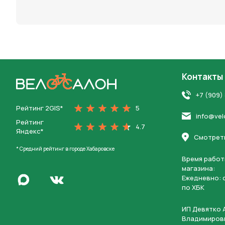
персона
Контакты
На главную
+7 (909)
Рейтинг 2GIS*
5
info@vel
Рейтинг
4.7
Яндекс*
Смотреть
* Средний рейтинг в городе Хабаровске
Время работ
магазина:
Написать в Max
Ежедневно: c
Перейти во Вконтакте
по ХБК
ИП Девятко 
Владимиров