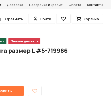
и
Доставка
Рассрочка и кредит
Оплата
Контакты
0
Сравнить
Войти
Корзина
Избранное
ами
Онлайн дешевле
ra размер L #5-719986
Купить