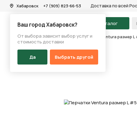
Доставка по всей Ро
Хабаровск
+7 (909) 823-66-53
На главную
Каталог
Ваш город Хабаровск?
От выбора зависит выбор услуг и
Каталог
/
Аксессуары
/
Перчатки
/
Перчатки Ventura размер L
стоимость доставки
Да
Выбрать другой