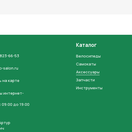
льных данных и соглашаетесь с политикой конфиденциальности
Каталог
 823-66-53
Велосипеды
Самокаты
o-salon.ru
Аксессуары
Запчасти
 на карте
Инструменты
ы интернет-
 09:00 до 19:00
Артур
ич