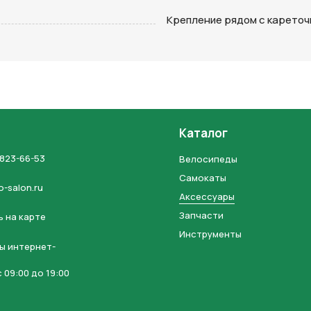
на кнопку “Отправить заявку”, вы даете
согласие на обработку
Крепление рядом с карето
льных данных и соглашаетесь с политикой конфиденциальности
Каталог
 823-66-53
Велосипеды
Самокаты
o-salon.ru
Аксессуары
Запчасти
 на карте
Инструменты
ы интернет-
 09:00 до 19:00