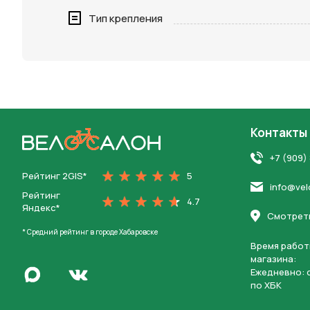
Нажимая 
Тип крепления
персона
Контакты
На главную
+7 (909)
Рейтинг 2GIS*
5
info@vel
Рейтинг
4.7
Яндекс*
Смотреть
* Средний рейтинг в городе Хабаровске
Время работ
магазина:
Написать в Max
Ежедневно: c
Перейти во Вконтакте
по ХБК