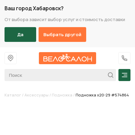
Ваш город Хабаровск?
От выбора зависит выбор услуг и стоимость доставки
Да
Выбрать другой
На главную
+7 (
Мен
Каталог
/
Аксессуары
/
Подножка
/
Подножка х20-29 #574864