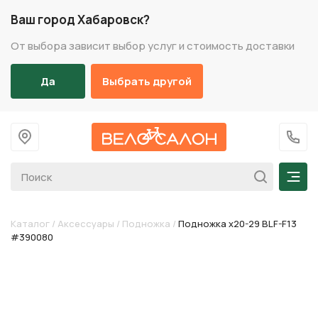
Ваш город Хабаровск?
От выбора зависит выбор услуг и стоимость доставки
Да
Выбрать другой
На главную
+7 (
Мен
Каталог
/
Аксессуары
/
Подножка
/
Подножка х20-29 BLF-F13
#390080