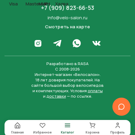
+7 (909) 823-66-53
info@velo-salon.ru
Смотреть на карте
Закрыть
Написать в WhatsApp
Перейти в Инстаграм
Написать в Телеграм
Перейти во Вконта
Разработано в
RASA
С 2008-2026
Интернет-магазин «Велосалон».
18 лет доверия покупателей. На
сайте большой выбор велосипедов
и комплектующих. Условия
оплаты
и
доставки
— по ссылке.
Отправить
Нажимая на кнопку “Отправить заявку”, вы даете
согласие на обработку персональных данных и
соглашаетесь с политикой конфиденциальности
Главная
Избранное
Каталог
Корзина
Профиль