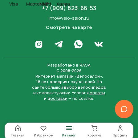
+7 (909) 823-66-53
info@velo-salon.ru
Смотреть на карте
Закрыть
Написать в WhatsApp
Перейти в Инстаграм
Написать в Телеграм
Перейти во Вконта
Разработано в
RASA
С 2008-2026
Интернет-магазин «Велосалон».
18 лет доверия покупателей. На
сайте большой выбор велосипедов
и комплектующих. Условия
оплаты
и
доставки
— по ссылке.
Отправить
Нажимая на кнопку “Отправить заявку”, вы даете
согласие на обработку персональных данных и
соглашаетесь с политикой конфиденциальности
Главная
Избранное
Каталог
Корзина
Профиль