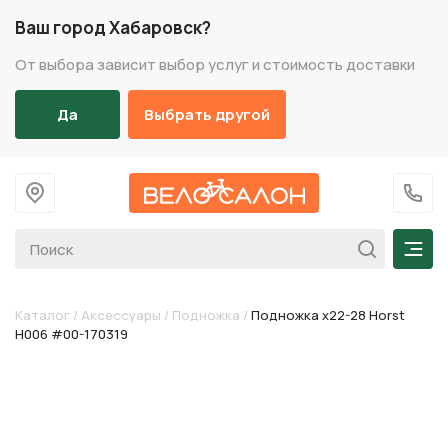
Ваш город Хабаровск?
От выбора зависит выбор услуг и стоимость доставки
Да
Выбрать другой
На главную
+7 (
Мен
Каталог
/
Аксессуары
/
Подножка
/
Подножка х22-28 Horst
H006 #00-170319