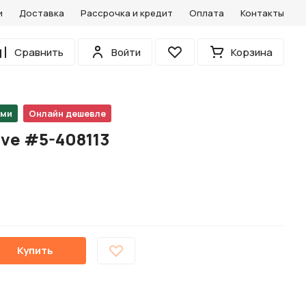
и
Доставка
Рассрочка и кредит
Оплата
Контакты
0
Сравнить
Войти
Корзина
Избранное
ами
Онлайн дешевле
ve #5-408113
Купить