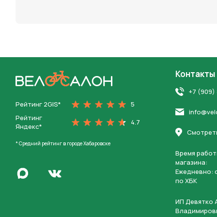
персона
Контакты
На главную
+7 (909)
Рейтинг 2GIS*
5
info@vel
Рейтинг
4.7
Яндекс*
Смотреть
* Средний рейтинг в городе Хабаровске
Время работ
магазина:
Написать в Max
Ежедневно: c
Перейти во Вконтакте
по ХБК
ИП Девятко 
Владимиров