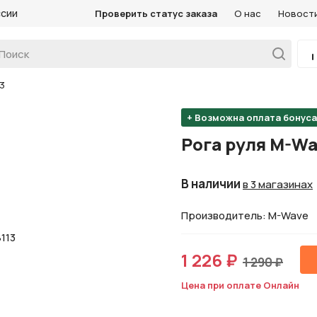
ссии
Проверить статус заказа
О нас
Новост
3
+ Возможна оплата бонус
Рога руля M-Wa
В наличии
в 3 магазинах
Производитель: M-Wave
1 226 ₽
1 290 ₽
Цена при оплате Онлайн