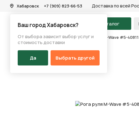
Доставка по всей Ро
Хабаровск
+7 (909) 823-66-53
На главную
Каталог
Ваш город Хабаровск?
От выбора зависит выбор услуг и
Каталог
/
Аксессуары
/
Рога руля
/
Рога руля M-Wave #5-40811
стоимость доставки
Да
Выбрать другой