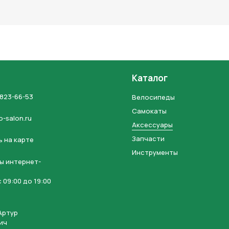
льных данных и соглашаетесь с политикой конфиденциальности
Каталог
 823-66-53
Велосипеды
Самокаты
o-salon.ru
Аксессуары
Запчасти
 на карте
Инструменты
ы интернет-
 09:00 до 19:00
Артур
ич