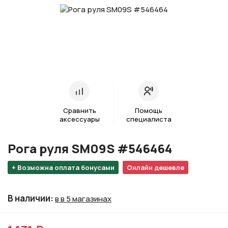
Сравнить
Помощь
аксессуары
специалиста
Рога руля SM09S #546464
+ Возможна оплата бонусами
Онлайн дешевле
В наличии
:
в в 5 магазинах