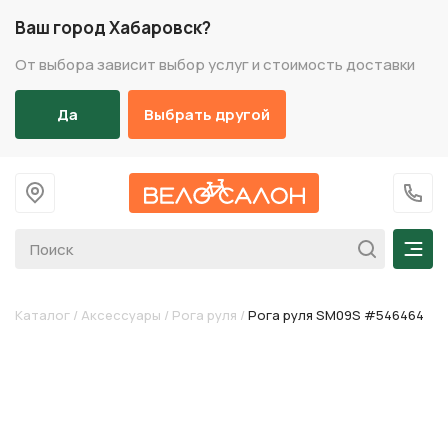
Ваш город Хабаровск?
От выбора зависит выбор услуг и стоимость доставки
Да
Выбрать другой
На главную
+7 (
Мен
Каталог
/
Аксессуары
/
Рога руля
/
Рога руля SM09S #546464