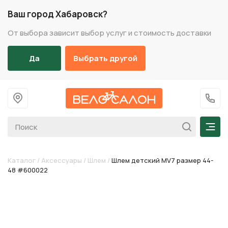
Ваш город Хабаровск?
От выбора зависит выбор услуг и стоимость доставки
Да
Выбрать другой
На главную
+7 (
Мен
Каталог
/
Аксессуары
/
Шлем
/
Шлем детский MV7 размер 44-
48 #600022