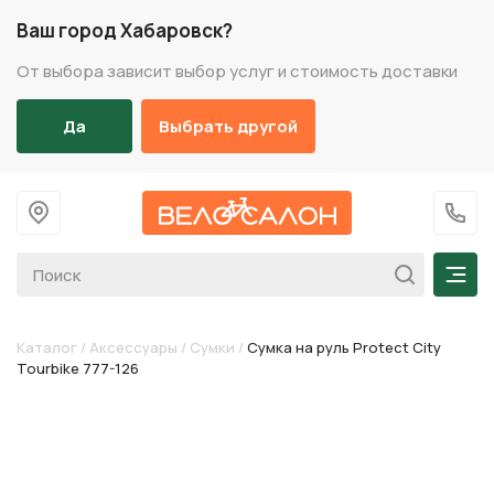
Ваш город Хабаровск?
От выбора зависит выбор услуг и стоимость доставки
Да
Выбрать другой
На главную
+7 (
Мен
Каталог
/
Аксессуары
/
Сумки
/
Cумка на руль Protect City
Tourbike 777-126