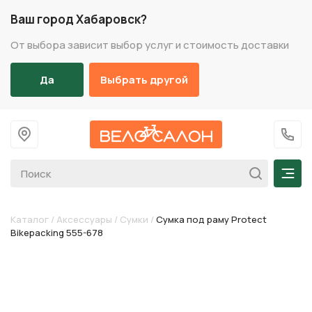
Ваш город Хабаровск?
От выбора зависит выбор услуг и стоимость доставки
Да
Выбрать другой
На главную
+7 (
Мен
Каталог
/
Аксессуары
/
Сумки
/
Cумка под раму Protect
Bikepacking 555-678