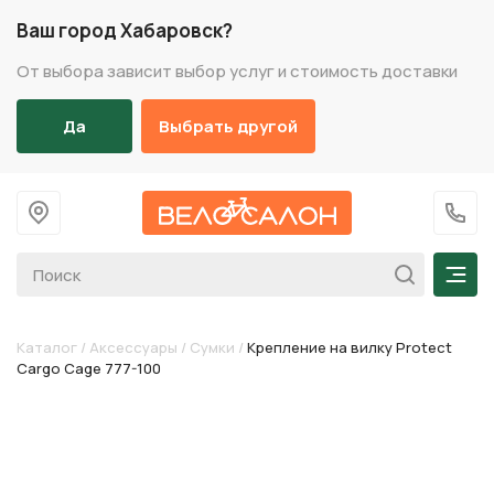
Ваш город Хабаровск?
От выбора зависит выбор услуг и стоимость доставки
Да
Выбрать другой
На главную
+7 (
Мен
Каталог
/
Аксессуары
/
Сумки
/
Крепление на вилку Protect
Cargo Cage 777-100