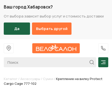
Ваш город Хабаровск?
От выбора зависит выбор услуг и стоимость доставки
Да
Выбрать другой
На главную
+7 (
Мен
Каталог
/
Аксессуары
/
Сумки
/
Крепление на вилку Protect
Cargo Cage 777-102