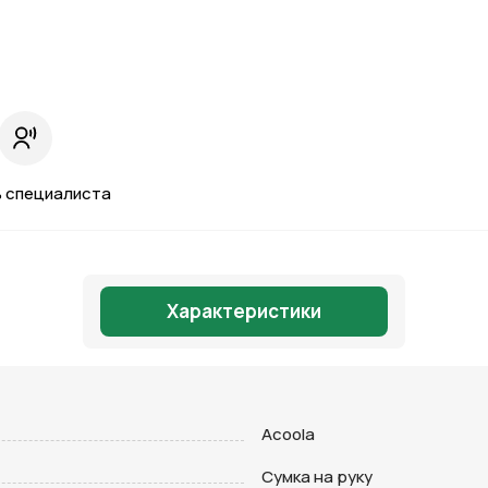
 специалиста
Характеристики
Отправить
Acoola
Сумка на руку
на кнопку “Отправить заявку”, вы даете
согласие на обработку