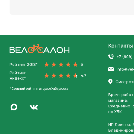
персона
Контакты
На главную
+7 (909)
Рейтинг 2GIS*
5
info@vel
Рейтинг
4.7
Яндекс*
Смотреть
* Средний рейтинг в городе Хабаровске
Время работ
магазина:
Написать в Max
Ежедневно: c
Перейти во Вконтакте
по ХБК
ИП Девятко 
Владимиров