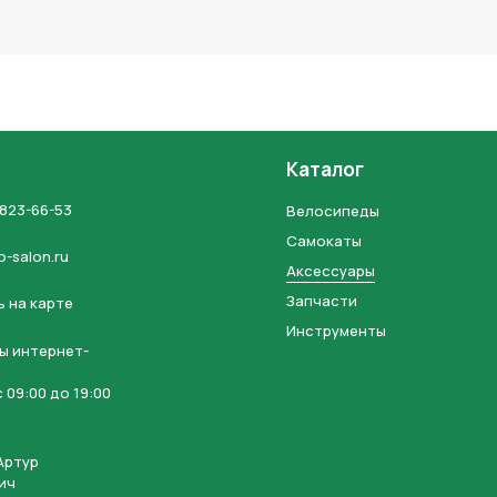
льных данных и соглашаетесь с политикой конфиденциальности
Каталог
 823-66-53
Велосипеды
Самокаты
o-salon.ru
Аксессуары
Запчасти
 на карте
Инструменты
ы интернет-
 09:00 до 19:00
Артур
ич