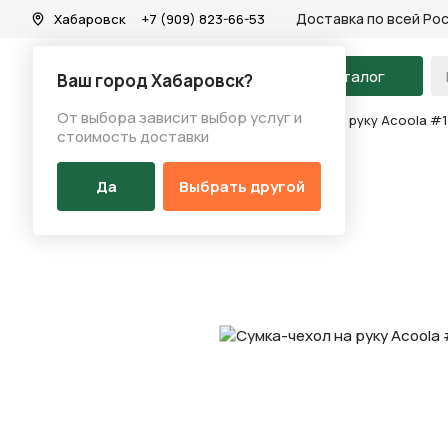
Доставка по всей Ро
Хабаровск
+7 (909) 823-66-53
На главную
Каталог
Ваш город Хабаровск?
От выбора зависит выбор услуг и
Каталог
/
Аксессуары
/
Сумки
/
Сумка-чехол на руку Acoola #1
стоимость доставки
Да
Выбрать другой