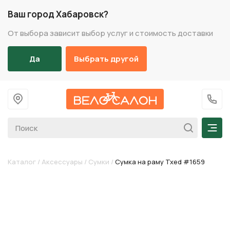
Ваш город Хабаровск?
От выбора зависит выбор услуг и стоимость доставки
Да
Выбрать другой
На главную
+7 (
Мен
Каталог
/
Аксессуары
/
Сумки
/
Сумка на раму Txed #1659