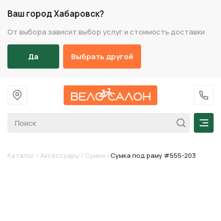
Ваш город Хабаровск?
От выбора зависит выбор услуг и стоимость доставки
Да
Выбрать другой
На главную
+7 (
Мен
Каталог
/
Аксессуары
/
Сумки
/
Сумка под раму #555-203