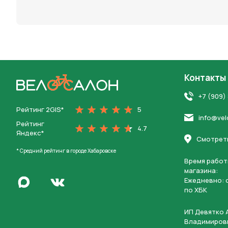
персона
Контакты
На главную
+7 (909)
Рейтинг 2GIS*
5
info@vel
Рейтинг
4.7
Яндекс*
Смотреть
* Средний рейтинг в городе Хабаровске
Время работ
магазина:
Написать в Max
Ежедневно: c
Перейти во Вконтакте
по ХБК
ИП Девятко 
Владимиров