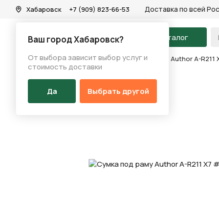
Доставка по всей Ро
Хабаровск
+7 (909) 823-66-53
На главную
Каталог
Ваш город Хабаровск?
От выбора зависит выбор услуг и
Каталог
/
Аксессуары
/
Сумки
/
Сумка под раму Author A-R211 
стоимость доставки
Да
Выбрать другой