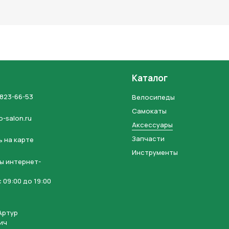
льных данных и соглашаетесь с политикой конфиденциальности
Каталог
 823-66-53
Велосипеды
Самокаты
o-salon.ru
Аксессуары
Запчасти
 на карте
Инструменты
ы интернет-
 09:00 до 19:00
Артур
ич