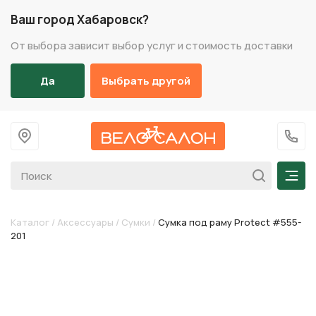
Ваш город Хабаровск?
От выбора зависит выбор услуг и стоимость доставки
Да
Выбрать другой
На главную
+7 (
Мен
Каталог
/
Аксессуары
/
Сумки
/
Сумка под раму Protect #555-
201