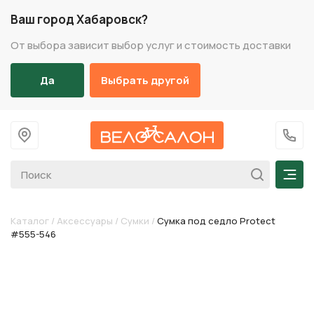
Ваш город Хабаровск?
От выбора зависит выбор услуг и стоимость доставки
Да
Выбрать другой
На главную
+7 (
Мен
Каталог
/
Аксессуары
/
Сумки
/
Сумка под седло Protect
#555-546