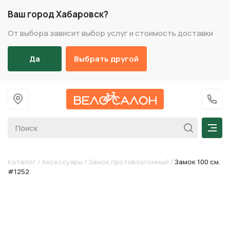
Ваш город Хабаровск?
От выбора зависит выбор услуг и стоимость доставки
Да
Выбрать другой
На главную
+7 (
Мен
Каталог
/
Аксессуары
/
Замок противоугонный
/
Замок 100 см.
#1252