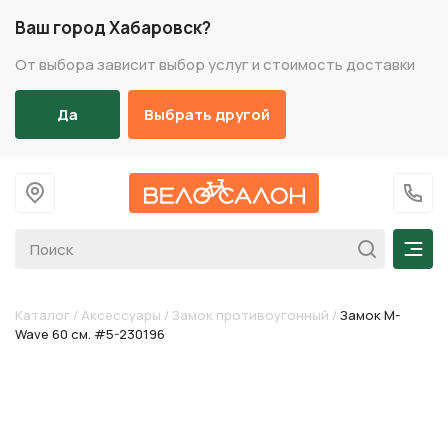
Ваш город Хабаровск?
От выбора зависит выбор услуг и стоимость доставки
Да
Выбрать другой
На главную
+7 (
Мен
Каталог
/
Аксессуары
/
Замок противоугонный
/
Замок M-
Wave 60 см. #5-230196