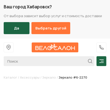
Ваш город Хабаровск?
От выбора зависит выбор услуг и стоимость доставки
Да
Выбрать другой
На главную
+7 (
Мен
Каталог
/
Аксессуары
/
Зеркало
/
Зеркало #6-2270